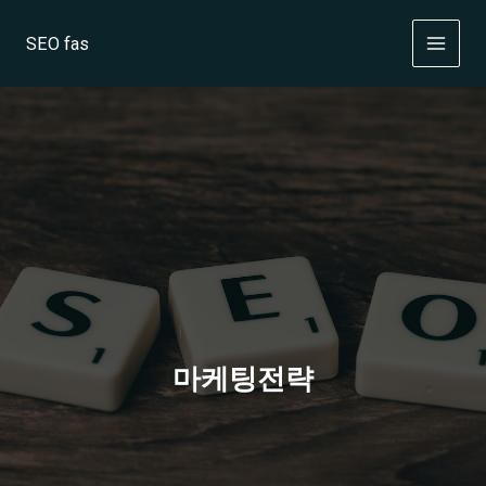
Skip
to
SEO fas
content
마케팅전략